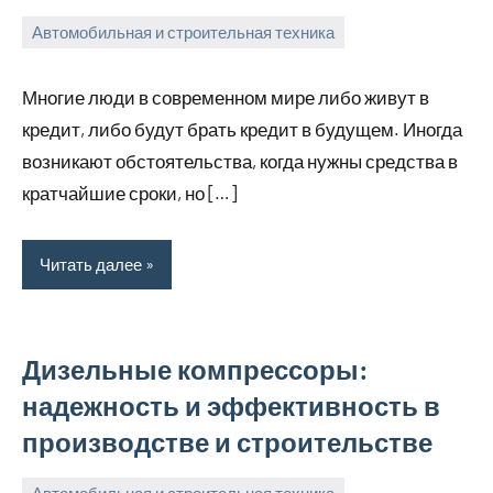
Автомобильная и строительная техника
16
bus_m_ru
июня,
Многие люди в современном мире либо живут в
2023
кредит, либо будут брать кредит в будущем. Иногда
возникают обстоятельства, когда нужны средства в
кратчайшие сроки, но […]
Читать далее
Дизельные компрессоры:
надежность и эффективность в
производстве и строительстве