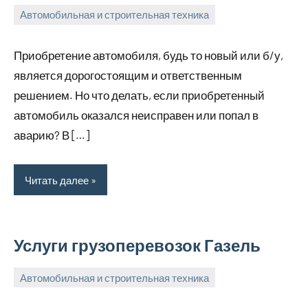
Автомобильная и строительная техника
27
bus_m_ru
апреля,
Приобретение автомобиля, будь то новый или б/у,
2023
является дорогостоящим и ответственным
решением. Но что делать, если приобретенный
автомобиль оказался неисправен или попал в
аварию? В […]
Читать далее
Услуги грузоперевозок Газель
Автомобильная и строительная техника
12
bus_m_ru
апреля,