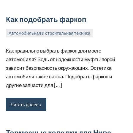
Как подобрать фаркоп
Автомобильная и строительная техника
6
bus_m_ru
февраля,
Как правильно выбрать фаркоп для моего
2023
автомобиля? Ведь от надежности муфты порой
зависит безопасность окружающих. Эстетика
автомобиля также важна. Подобрать фаркоп и
другие запчасти для […]
Читать далее
Тормозные колодки для Нива