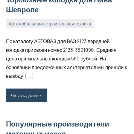
Шевроле
Автомобильная и строительная техника
1
bus_m_ru
февраля,
По каталогу АВТОВАЗ для ВАЗ 2123 передней
2023
колодке присвоен номер 2123-3501090. Средняя
цена оригинальных колодок 550 рублей. На
основании предложенных альтернатив мы пришли к
выводу, […]
Читать далее
Популярные производители
моторных масел