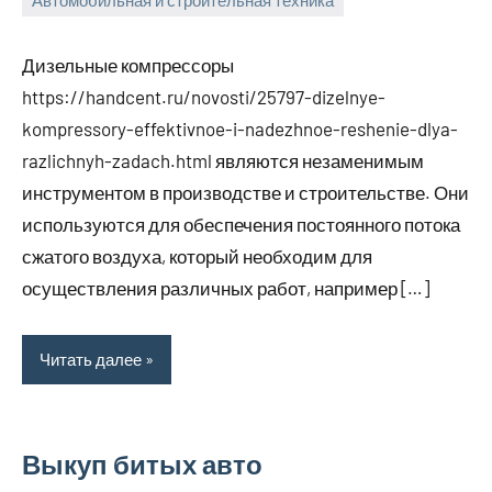
Автомобильная и строительная техника
27
bus_m_ru
апреля,
Дизельные компрессоры
2023
https://handcent.ru/novosti/25797-dizelnye-
kompressory-effektivnoe-i-nadezhnoe-reshenie-dlya-
razlichnyh-zadach.html являются незаменимым
инструментом в производстве и строительстве. Они
используются для обеспечения постоянного потока
сжатого воздуха, который необходим для
осуществления различных работ, например […]
Читать далее
Выкуп битых авто