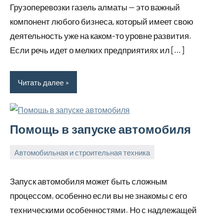
Грузоперевозки газель алматы — это важный
2023
компонент любого бизнеса, который имеет свою
деятельность уже на каком-то уровне развития.
Если речь идет о мелких предприятиях ил […]
Читать далее
Помощь в запуске автомобиля
Автомобильная и строительная техника
28
bus_m_ru
марта,
Запуск автомобиля может быть сложным
2023
процессом, особенно если вы не знакомы с его
техническими особенностями. Но с надлежащей