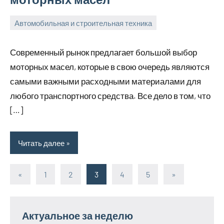
Автомобильная и строительная техника
22
bus_m_ru
января,
Современный рынок предлагает большой выбор
2023
моторных масел, которые в свою очередь являются
самыми важными расходными материалами для
любого транспортного средства. Все дело в том, что
[…]
Читать далее
«
Предыдущие
1
2
3
4
5
Следующие
»
Пагинация
записи
записи
записей
Актуальное за неделю