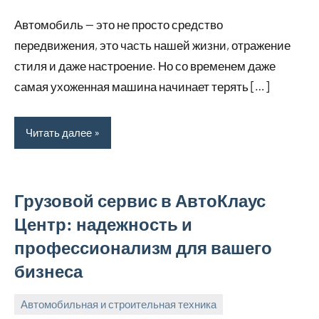
июня,
Автомобиль — это не просто средство
2025
передвижения, это часть нашей жизни, отражение
стиля и даже настроение. Но со временем даже
самая ухоженная машина начинает терять […]
Читать далее
Грузовой сервис в АвтоКлаус
Центр: надежность и
профессионализм для вашего
бизнеса
Автомобильная и строительная техника
21
bus_m_ru