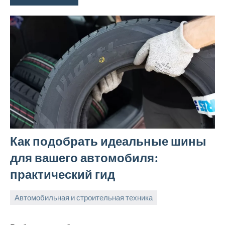
Как подобрать идеальные шины
для вашего автомобиля:
практический гид
Автомобильная и строительная техника
27
bus_m_ru
марта,