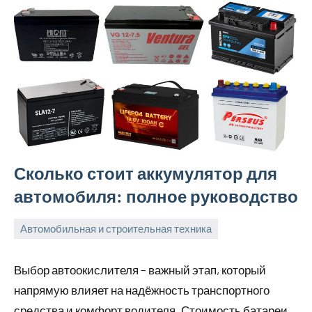
Сколько стоит аккумулятор для
автомобиля: полное руководство
Автомобильная и строительная техника
8
bus_m_ru
декабря,
Выбор автоокислителя – важный этап, который
2025
напрямую влияет на надёжность транспортного
средства и комфорт водителя. Стоимость батареи