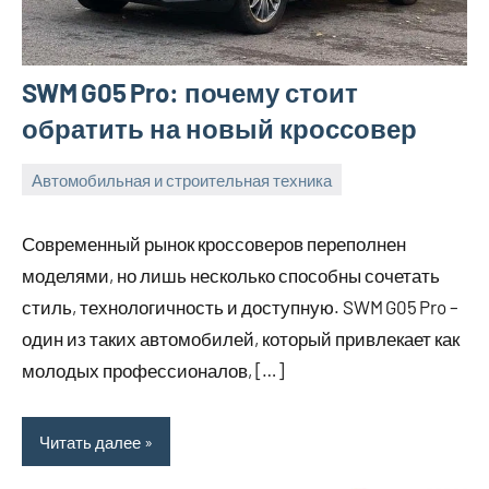
SWM G05 Pro: почему стоит
обратить на новый кроссовер
Автомобильная и строительная техника
18
bus_m_ru
января,
Современный рынок кроссоверов переполнен
2026
моделями, но лишь несколько способны сочетать
стиль, технологичность и доступную. SWM G05 Pro –
один из таких автомобилей, который привлекает как
молодых профессионалов, […]
Читать далее