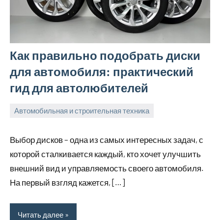
Как правильно подобрать диски
для автомобиля: практический
гид для автолюбителей
Автомобильная и строительная техника
3
bus_m_ru
мая,
Выбор дисков – одна из самых интересных задач, с
2026
которой сталкивается каждый, кто хочет улучшить
внешний вид и управляемость своего автомобиля.
На первый взгляд кажется, […]
Читать далее