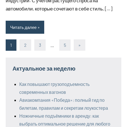
индустрии. С учетом растущего спроса на
автомобили, которые сочетают в себе стиль, […]
Читать далее
1
2
3
…
5
Следующие
»
Пагинация
записи
записей
Актуальное за неделю
Как повышают грузоподъемность
современных вагонов
Авиакомпания «Победа»: полный гид по
билетам, правилам и секретам лоукостера
Ножничные подъёмники в аренду: как
выбрать оптимальное решение для любого