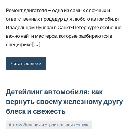
сентября,
Ремонт двигателя — одна из самых сложных и
2025
ответственных процедур для любого автомобиля.
Владельцам Hyundai в Санкт-Петербурге особенно
важно найти мастеров, которые разбираются в
специфике […]
Читать далее
Детейлинг автомобиля: как
вернуть своему железному другу
блеск и свежесть
Автомобильная и строительная техника
21
bus_m_ru