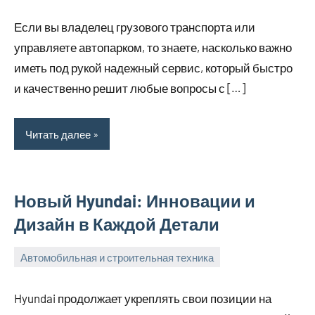
мая,
Если вы владелец грузового транспорта или
2025
управляете автопарком, то знаете, насколько важно
иметь под рукой надежный сервис, который быстро
и качественно решит любые вопросы с […]
Читать далее
Новый Hyundai: Инновации и
Дизайн в Каждой Детали
Автомобильная и строительная техника
26
bus_m_ru
марта,
Hyundai продолжает укреплять свои позиции на
2025