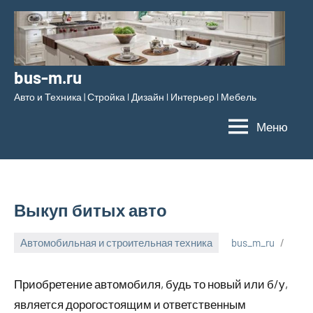
Перейти
к
содержимому
bus-m.ru
Авто и Техника | Стройка l Дизайн l Интерьер l Мебель
Меню
Выкуп битых авто
Автомобильная и строительная техника
bus_m_ru
27
апреля,
Приобретение автомобиля, будь то новый или б/у,
2023
является дорогостоящим и ответственным