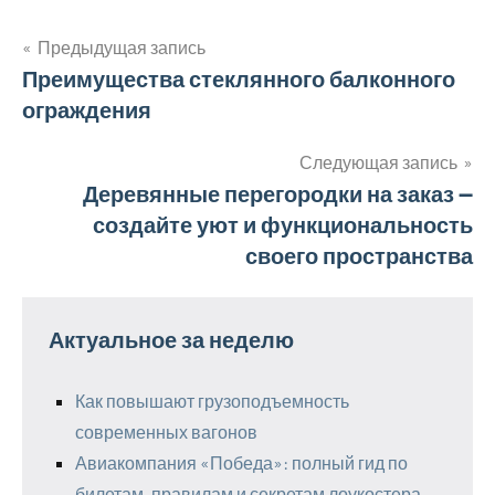
Предыдущая запись
Навигация
Преимущества стеклянного балконного
ограждения
по
записям
Следующая запись
Деревянные перегородки на заказ —
создайте уют и функциональность
своего пространства
Актуальное за неделю
Как повышают грузоподъемность
современных вагонов
Авиакомпания «Победа»: полный гид по
билетам, правилам и секретам лоукостера