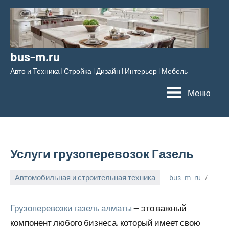
Перейти
к
содержимому
bus-m.ru
Авто и Техника | Стройка l Дизайн l Интерьер l Мебель
Меню
Услуги грузоперевозок Газель
Автомобильная и строительная техника
bus_m_ru
12
апреля,
Грузоперевозки газель алматы
— это важный
2023
компонент любого бизнеса, который имеет свою