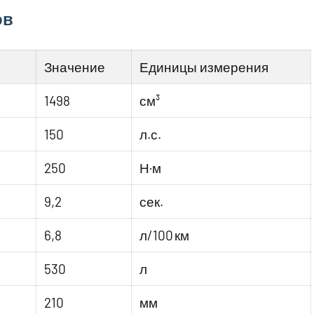
ов
Значение
Единицы измерения
1498
см³
150
л.с.
250
Н·м
9,2
сек.
6,8
л/100 км
530
л
210
мм