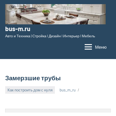
Перейти
к
содержимому
bus-m.ru
Авто и Техника | Стройка l Дизайн l Интерьер l Мебель
Меню
Замерзшие трубы
Как построить дом с нуля
bus_m_ru
17
декабря,
2022