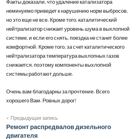
Факты доказали, что удаление катализатора
неминуемо приведет к нарушению норм выбросов,
но это еще не все. Кроме того, каталитический
нейтрализатор снижает уровень шума в выхлопной
системе, и если его снять, поездка не станет более
комфортной. Кроме того, за счет каталитического
нейтрализатора температура выхлопных газов
снижается, поэтому компоненты выхлопной
системы работают дольше.
Очень вам благодарны за прочтение. Всего
хорошего Вам. Ровных дорог!
Предыдущая запись
Навигация
Ремонт распредвалов дизельного
двигателя