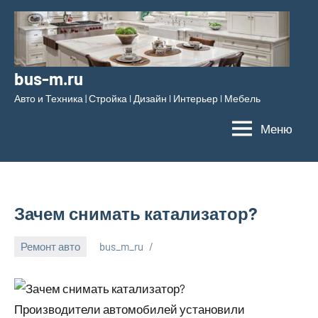
Перейти
к
содержимому
bus-m.ru
Авто и Техника | Стройка l Дизайн l Интерьер l Мебель
Меню
Зачем снимать катализатор?
Ремонт авто
bus_m_ru
18
декабря,
2022
Производители автомобилей установили