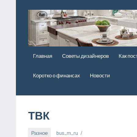
Перейти
к
содержимому
Главная
Советы дизайнеров
Как пос
Коротко о финансах
Новости
ТВК
Разное
bus_m_ru