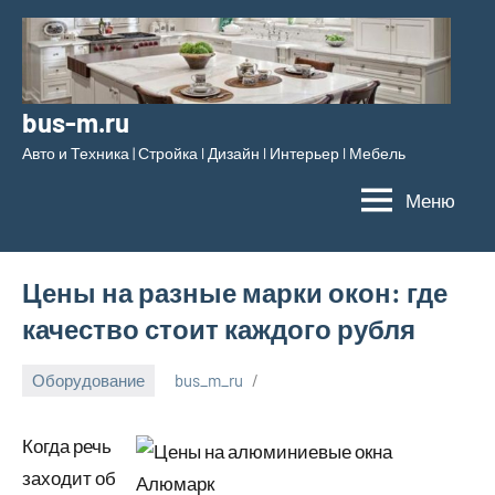
Перейти
к
содержимому
bus-m.ru
Авто и Техника | Стройка l Дизайн l Интерьер l Мебель
Меню
Цены на разные марки окон: где
качество стоит каждого рубля
Оборудование
bus_m_ru
10
ноября,
Когда речь
2025
заходит об