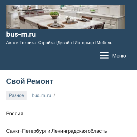
Перейти
к
содержимому
bus-m.ru
Авто и Техника | Стройка l Дизайн l Интерьер l Мебель
Меню
Свой Ремонт
Разное
bus_m_ru
17
сентября,
Россия
2025
Санкт-Петербург и Ленинградская область