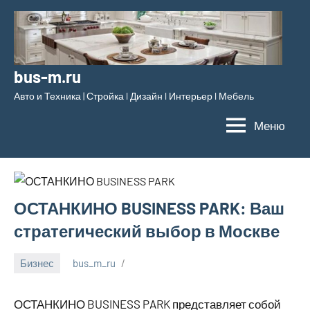
Перейти
к
содержимому
bus-m.ru
Авто и Техника | Стройка l Дизайн l Интерьер l Мебель
Меню
ОСТАНКИНО BUSINESS PARK: Ваш
стратегический выбор в Москве
Бизнес
bus_m_ru
7
июня,
ОСТАНКИНО BUSINESS PARK представляет собой
2024