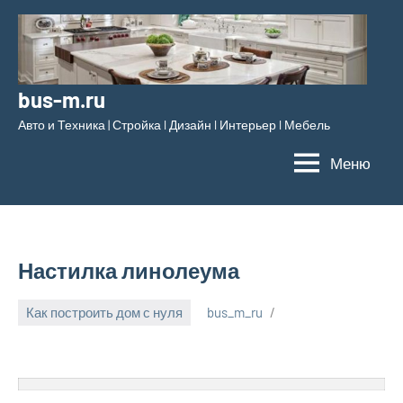
Перейти
к
содержимому
bus-m.ru
Авто и Техника | Стройка l Дизайн l Интерьер l Мебель
Меню
Настилка линолеума
Как построить дом с нуля
bus_m_ru
17
декабря,
2022