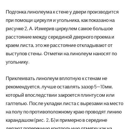
Подгонка линолеума к стене у двери производится
при помощи циркуля и угольника, как показано на
рисунке 2, А. Измерив циркулем самое большое
расстояние между серединой дверного проема и
краем листа, это же расстояние откладывают от
выступов стены. Отметки на линолеум наносят по
угольнику.
Приклеивать линолеум вплотную к стенам не
рекомендуется, лучше оставлять зазор 5—10мм,
который впоследствии закроется плинтусом или
галтелью. После укладки листа с вырезами на место
на полу по противоположному краю проводят линию
карандашом (рис. 2, Б) и примерно в середине
делают поперечную контрольную отметку как на