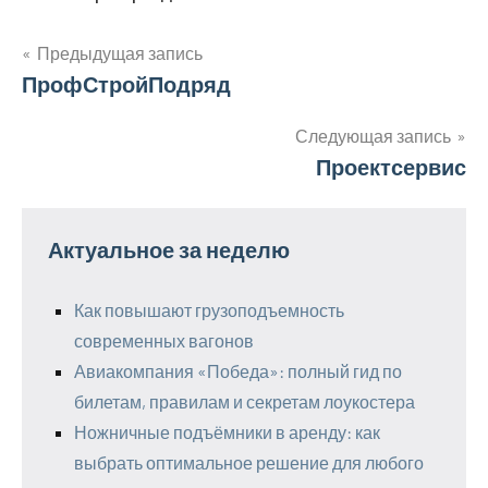
Предыдущая запись
Навигация
ПрофСтройПодряд
по
Следующая запись
Проектсервис
записям
Актуальное за неделю
Как повышают грузоподъемность
современных вагонов
Авиакомпания «Победа»: полный гид по
билетам, правилам и секретам лоукостера
Ножничные подъёмники в аренду: как
выбрать оптимальное решение для любого