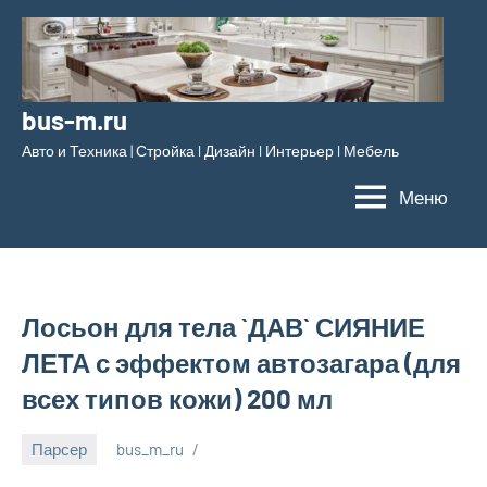
Перейти
к
содержимому
bus-m.ru
Авто и Техника | Стройка l Дизайн l Интерьер l Мебель
Меню
Лосьон для тела `ДАВ` СИЯНИЕ
ЛЕТА с эффектом автозагара (для
всех типов кожи) 200 мл
Парсер
bus_m_ru
11