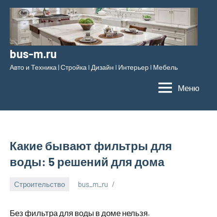
Перейти
к
содержимому
bus-m.ru
Авто и Техника | Стройка l Дизайн l Интерьер l Мебель
Меню
Какие бывают фильтры для
воды: 5 решений для дома
Строительство
bus_m_ru
18
августа,
Без фильтра для воды в доме нельзя.
2025