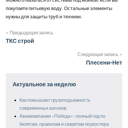
покупаете питьевую воду. Остальные элементы
нужны для защиты труб и техники.
Предыдущая запись
Навигация
ТКС строй
по
Следующая запись
Плесени-Нет
записям
Актуальное за неделю
Как повышают грузоподъемность
современных вагонов
Авиакомпания «Победа»: полный гид по
билетам, правилам и секретам лоукостера