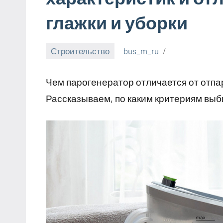
глажки и уборки
Строительство
bus_m_ru
1
сентября,
Чем парогенератор отличается от отпа
2025
Рассказываем, по каким критериям выб