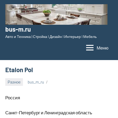
Перейти
к
содержимому
bus-m.ru
Авто и Техника | Стройка l Дизайн l Интерьер l Мебель
Меню
Etalon Pol
Разное
bus_m_ru
22
мая,
Россия
2025
Санкт-Петербург и Ленинградская область