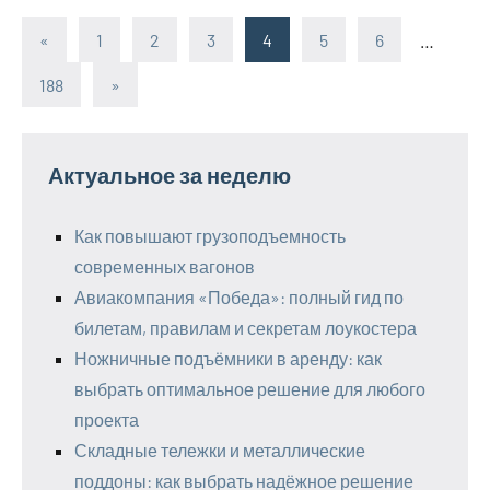
«
Предыдущие
1
2
3
4
5
6
…
Пагинация
записи
188
Следующие
»
записей
записи
Актуальное за неделю
Как повышают грузоподъемность
современных вагонов
Авиакомпания «Победа»: полный гид по
билетам, правилам и секретам лоукостера
Ножничные подъёмники в аренду: как
выбрать оптимальное решение для любого
проекта
Складные тележки и металлические
поддоны: как выбрать надёжное решение