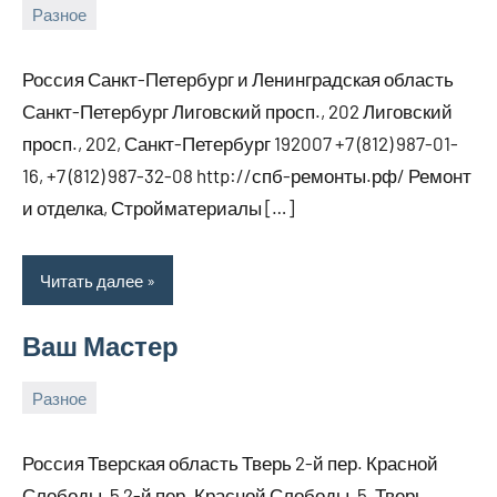
Разное
7
bus_m_ru
марта,
Россия Санкт-Петербург и Ленинградская область
2026
Санкт-Петербург Лиговский просп., 202 Лиговский
просп., 202, Санкт-Петербург 192007 +7 (812) 987-01-
16, +7 (812) 987-32-08 http://спб-ремонты.рф/ Ремонт
и отделка, Стройматериалы […]
Читать далее
Ваш Мастер
Разное
7
bus_m_ru
марта,
Россия Тверская область Тверь 2-й пер. Красной
2026
Слободы, 5 2-й пер. Красной Слободы, 5, Тверь