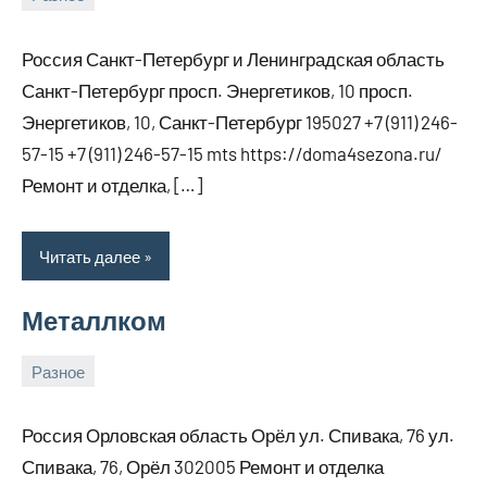
7
bus_m_ru
марта,
Россия Санкт-Петербург и Ленинградская область
2026
Санкт-Петербург просп. Энергетиков, 10 просп.
Энергетиков, 10, Санкт-Петербург 195027 +7 (911) 246-
57-15 +7 (911) 246-57-15 mts https://doma4sezona.ru/
Ремонт и отделка, […]
Читать далее
Металлком
Разное
7
bus_m_ru
марта,
Россия Орловская область Орёл ул. Спивака, 76 ул.
2026
Спивака, 76, Орёл 302005 Ремонт и отделка