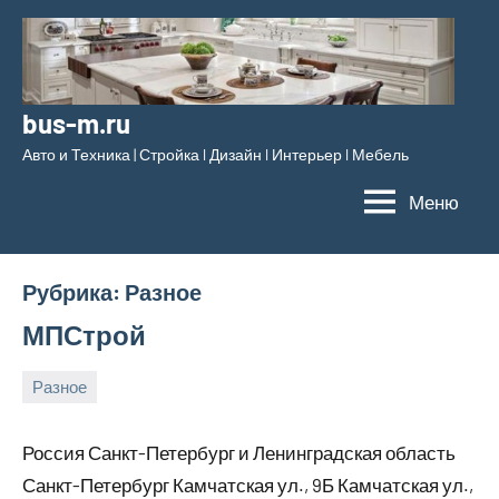
Перейти
к
содержимому
bus-m.ru
Авто и Техника | Стройка l Дизайн l Интерьер l Мебель
Меню
Рубрика:
Разное
МПСтрой
Разное
8
bus_m_ru
марта,
Россия Санкт-Петербург и Ленинградская область
2026
Санкт-Петербург Камчатская ул., 9Б Камчатская ул.,