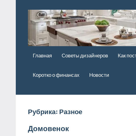
Перейти
к
содержимому
Главная
Советы дизайнеров
Как пос
Коротко о финансах
Новости
Рубрика:
Разное
Домовенок