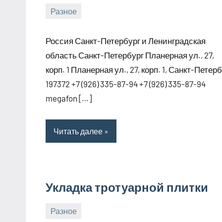
Разное
2
bus_m_ru
января,
Россия Санкт-Петербург и Ленинградская
2025
область Санкт-Петербург Планерная ул., 27,
корп. 1 Планерная ул., 27, корп. 1, Санкт-Петер
197372 +7 (926) 335-87-94 +7 (926) 335-87-94
megafon […]
Читать далее
Укладка тротуарной плитки
Разное
2
bus_m_ru