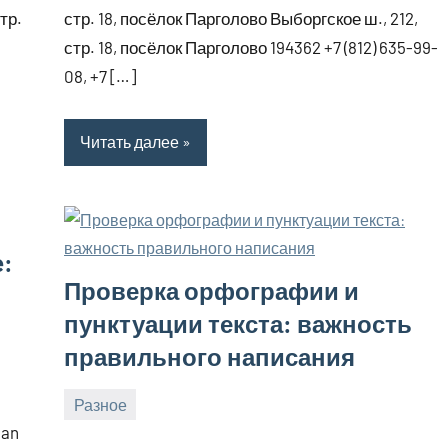
стр.
стр. 18, посёлок Парголово Выборгское ш., 212,
стр. 18, посёлок Парголово 194362 +7 (812) 635-99-
08, +7 […]
Читать далее
e:
Проверка орфографии и
пунктуации текста: важность
правильного написания
Разное
16
bus_m_ru
can
февраля,