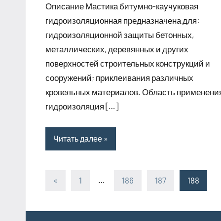
Описание Мастика битумно-каучуковая
2023
гидроизоляционная предназначена для:
гидроизоляционной защиты бетонных,
металлических, деревянных и других
поверхностей строительных конструкций и
сооружений; приклеивания различных
кровельных материалов. Область применени
гидроизоляция […]
Читать далее
«
Предыдущие
1
…
186
187
188
Пагинация
записи
записей