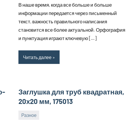
В наше время, когда все больше и больше
2024
информации передается через письменный
текст, важность правильного написания
становится все более актуальной. Орфография
и пунктуация играют ключевую […]
Читать далее
о-
Заглушка для труб квадратная,
20х20 мм, 175013
Разное
16
bus_m_ru
июля,