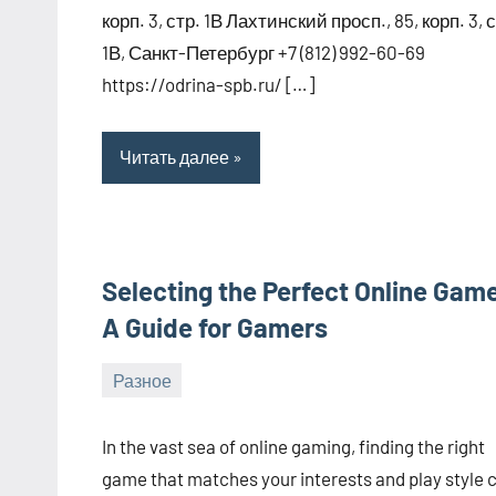
корп. 3, стр. 1В Лахтинский просп., 85, корп. 3, 
1В, Санкт-Петербург +7 (812) 992-60-69
https://odrina-spb.ru/ […]
Читать далее
Selecting the Perfect Online Gam
A Guide for Gamers
Разное
1
bus_m_ru
июля,
In the vast sea of online gaming, finding the right
2024
game that matches your interests and play style 