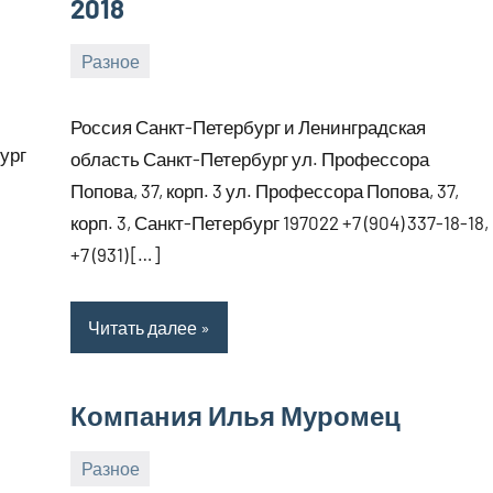
2018
Разное
2
bus_m_ru
января,
Россия Санкт-Петербург и Ленинградская
2025
бург
область Санкт-Петербург ул. Профессора
Попова, 37, корп. 3 ул. Профессора Попова, 37,
корп. 3, Санкт-Петербург 197022 +7 (904) 337-18-18,
+7 (931) […]
Читать далее
Компания Илья Муромец
Разное
2
bus_m_ru