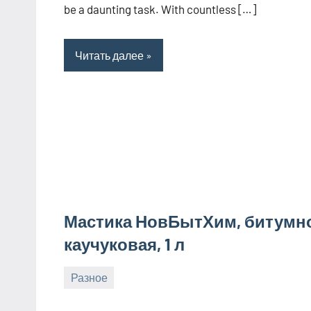
be a daunting task. With countless […]
Читать далее
Мастика НовБытХим, битумн
каучуковая, 1 л
Разное
16
bus_m_ru
июля,