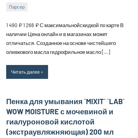
Парсер
15
bus_m_ru
августа,
1 490 ₽ 1 266 ₽ С максимальнойскидкой по карте В
2025
наличии Цена онлайн и в магазинах может
отличаться. Созданное на основе чистейшего
оливкового масла гидрофильное масло […]
Читать далее
Пенка для умывания `MIXIT` `LAB`
WOW MOISTURE с мочевиной и
гиалуроновой кислотой
(экстраувляжняющая) 200 мл