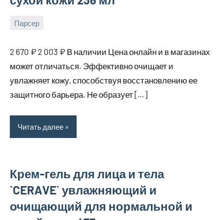
Парсер
15
bus_m_ru
августа,
2 670 ₽ 2 003 ₽ В наличии Цена онлайн и в магазинах
2025
может отличаться. Эффективно очищает и
увлажняет кожу, способствуя восстановлению ее
защитного барьера. Не образует […]
Читать далее
Крем-гель для лица и тела
`CERAVE` увлажняющий и
очищающий для нормальной и