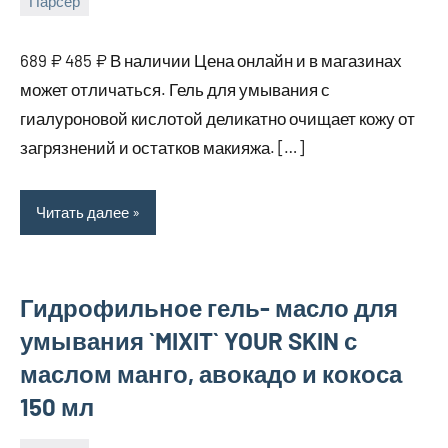
Парсер
16
bus_m_ru
августа,
689 ₽ 485 ₽ В наличии Цена онлайн и в магазинах
2025
может отличаться. Гель для умывания с
гиалуроновой кислотой деликатно очищает кожу от
загрязнений и остатков макияжа. […]
Читать далее
Гидрофильное гель- масло для
умывания `MIXIT` YOUR SKIN с
маслом манго, авокадо и кокоса
150 мл