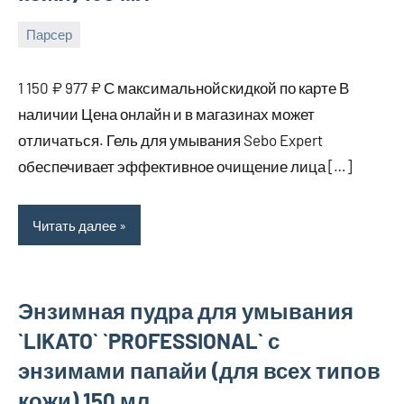
Парсер
15
bus_m_ru
августа,
1 150 ₽ 977 ₽ С максимальнойскидкой по карте В
2025
наличии Цена онлайн и в магазинах может
отличаться. Гель для умывания Sebo Expert
обеспечивает эффективное очищение лица […]
Читать далее
Энзимная пудра для умывания
`LIKATO` `PROFESSIONAL` с
энзимами папайи (для всех типов
кожи) 150 мл