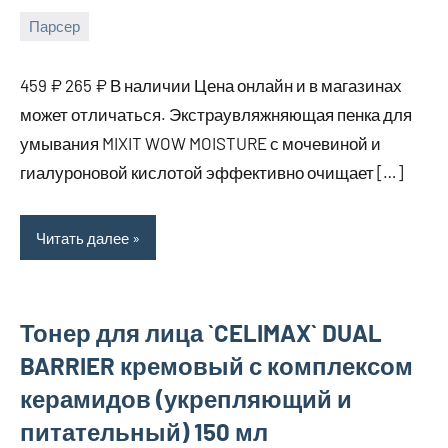
Парсер
5
bus_m_ru
августа,
459 ₽ 265 ₽ В наличии Цена онлайн и в магазинах
2025
может отличаться. Экстраувляжняющая пенка для
умывания MIXIT WOW MOISTURE с мочевиной и
гиалуроновой кислотой эффективно очищает […]
Читать далее
Тонер для лица `CELIMAX` DUAL
BARRIER кремовый с комплексом
керамидов (укрепляющий и
питательный) 150 мл