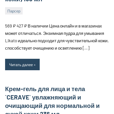
Парсер
15
bus_m_ru
августа,
569 ₽ 427 ₽ В наличии Цена онлайн и в магазинах
2025
может отличаться. Энзимная пудра для умывания
Likato идеально подходит для чувствительной кожи,
способствует очищению и осветлению […]
Читать далее
Крем-гель для лица и тела
`CERAVE` увлажняющий и
очищающий для нормальной и
сухой кожи 236 мл