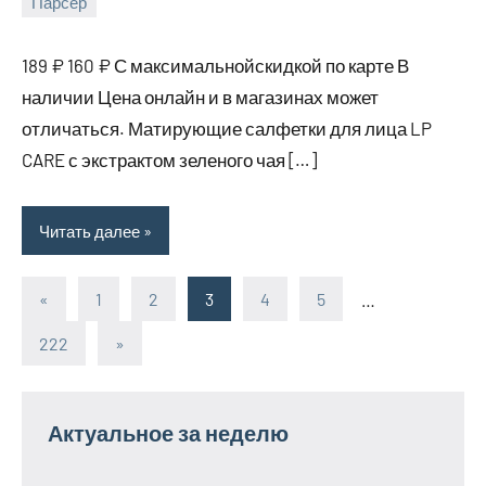
Парсер
5
bus_m_ru
августа,
189 ₽ 160 ₽ С максимальнойскидкой по карте В
2025
наличии Цена онлайн и в магазинах может
отличаться. Матирующие салфетки для лица LP
CARE с экстрактом зеленого чая […]
Читать далее
«
Предыдущие
1
2
3
4
5
…
Пагинация
записи
222
Следующие
»
записей
записи
Актуальное за неделю