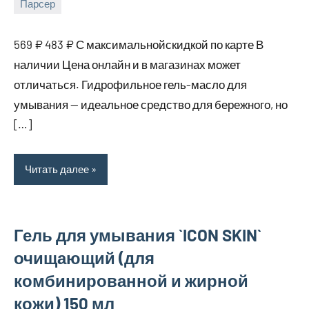
Парсер
15
bus_m_ru
августа,
569 ₽ 483 ₽ С максимальнойскидкой по карте В
2025
наличии Цена онлайн и в магазинах может
отличаться. Гидрофильное гель-масло для
умывания — идеальное средство для бережного, но
[…]
Читать далее
Гель для умывания `ICON SKIN`
очищающий (для
комбинированной и жирной
кожи) 150 мл