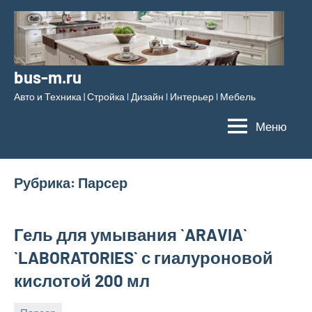
Перейти
к
содержимому
bus-m.ru
Авто и Техника | Стройка l Дизайн l Интерьер l Мебель
Меню
Рубрика:
Парсер
Гель для умывания `ARAVIA`
`LABORATORIES` с гиалуроновой
кислотой 200 мл