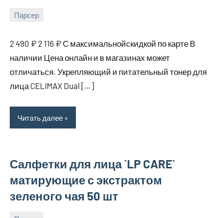
Парсер
5
bus_m_ru
августа,
2 490 ₽ 2 116 ₽ С максимальнойскидкой по карте В
2025
наличии Цена онлайн и в магазинах может
отличаться. Укрепляющий и питательный тонер для
лица CELIMAX Dual […]
Читать далее
Салфетки для лица `LP CARE`
матирующие с экстрактом
зеленого чая 50 шт