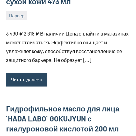
сухой кожи 473 мл
Парсер
15
bus_m_ru
августа,
3 490 ₽ 2 618 ₽ В наличии Цена онлайн и в магазинах
2025
может отличаться. Эффективно очищает и
увлажняет кожу, способствуя восстановлению ее
защитного барьера. Не образует […]
Читать далее
Гидрофильное масло для лица
`HADA LABO` GOKUJYUN с
гиалуроновой кислотой 200 мл