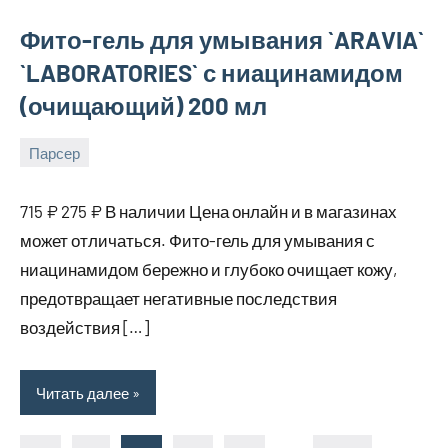
Фито-гель для умывания `ARAVIA`
`LABORATORIES` с ниацинамидом
(очищающий) 200 мл
Парсер
16
bus_m_ru
августа,
715 ₽ 275 ₽ В наличии Цена онлайн и в магазинах
2025
может отличаться. Фито-гель для умывания с
ниацинамидом бережно и глубоко очищает кожу,
предотвращает негативные последствия
воздействия […]
Читать далее