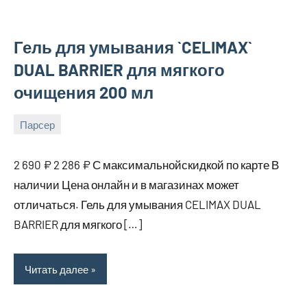
Гель для умывания `CELIMAX`
DUAL BARRIER для мягкого
очищения 200 мл
Парсер
16
bus_m_ru
августа,
2 690 ₽ 2 286 ₽ С максимальнойскидкой по карте В
2025
наличии Цена онлайн и в магазинах может
отличаться. Гель для умывания CELIMAX DUAL
BARRIER для мягкого […]
Читать далее