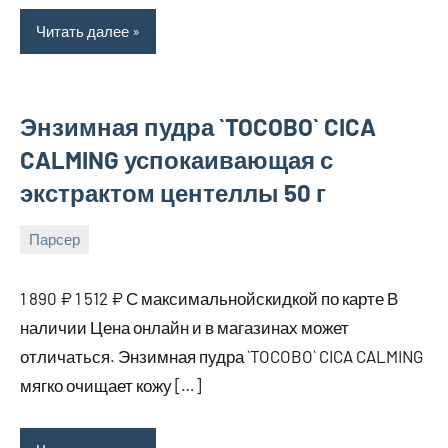
Читать далее
Энзимная пудра `TOCOBO` CICA
CALMING успокаивающая с
экстрактом центеллы 50 г
Парсер
16
bus_m_ru
августа,
1 890 ₽ 1 512 ₽ С максимальнойскидкой по карте В
2025
наличии Цена онлайн и в магазинах может
отличаться. Энзимная пудра `TOCOBO` CICA CALMING
мягко очищает кожу […]