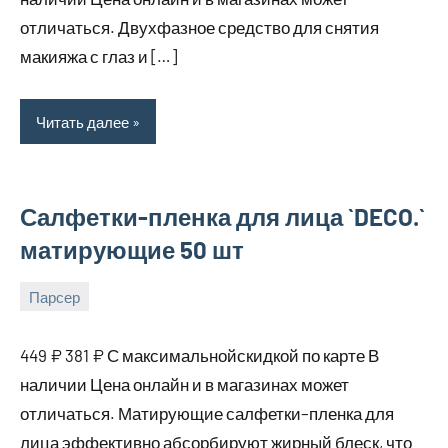
отличаться. Двухфазное средство для снятия
макияжа с глаз и […]
Читать далее
Салфетки-пленка для лица `DECO.`
матирующие 50 шт
Парсер
18
bus_m_ru
августа,
449 ₽ 381 ₽ С максимальнойскидкой по карте В
2025
наличии Цена онлайн и в магазинах может
отличаться. Матирующие салфетки–пленка для
лица эффективно абсорбируют жирный блеск, что