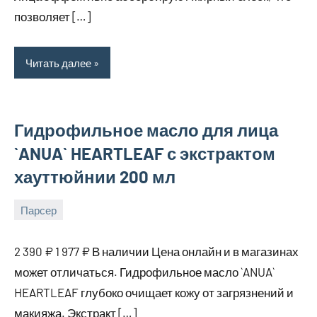
позволяет […]
Читать далее
Гидрофильное масло для лица
`ANUA` HEARTLEAF с экстрактом
хауттюйнии 200 мл
Парсер
16
bus_m_ru
августа,
2 390 ₽ 1 977 ₽ В наличии Цена онлайн и в магазинах
2025
может отличаться. Гидрофильное масло `ANUA`
HEARTLEAF глубоко очищает кожу от загрязнений и
макияжа. Экстракт […]