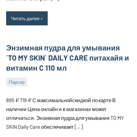
Читать далее
Энзимная пудра для умывания
`TO MY SKIN` DAILY CARE питахайя и
витамин C 110 мл
Парсер
16
bus_m_ru
августа,
895 ₽ 716 ₽ С максимальнойскидкой по карте В
2025
наличии Цена онлайн и в магазинах может
отличаться. Энзимная пудра для умывания TO MY
SKIN Daily Care обеспечивает […]