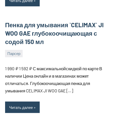
Читать далее
Пенка для умывания `CELIMAX` JI
WOO GAE глубокоочищающая с
содой 150 мл
Парсер
16
bus_m_ru
августа,
1 990 ₽ 1 592 ₽ С максимальнойскидкой по карте В
2025
наличии Цена онлайн и в магазинах может
отличаться. Глубокоочищающая пенка для
умывания CELIMAX JI WOO GAE […]
Читать далее