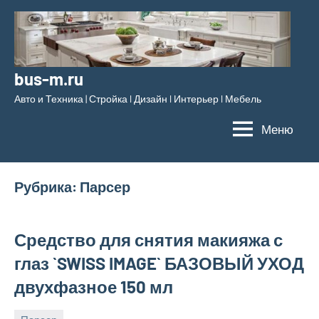
Перейти
к
содержимому
bus-m.ru
Авто и Техника | Стройка l Дизайн l Интерьер l Мебель
Меню
Рубрика:
Парсер
Средство для снятия макияжа с
глаз `SWISS IMAGE` БАЗОВЫЙ УХОД
двухфазное 150 мл