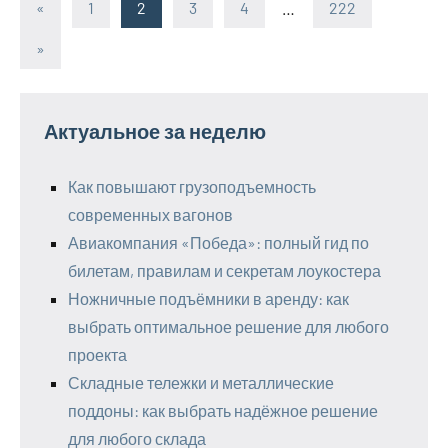
«
Предыдущие
1
2
3
4
…
222
Пагинация
записи
Следующие
»
записей
записи
Актуальное за неделю
Как повышают грузоподъемность
современных вагонов
Авиакомпания «Победа»: полный гид по
билетам, правилам и секретам лоукостера
Ножничные подъёмники в аренду: как
выбрать оптимальное решение для любого
проекта
Складные тележки и металлические
поддоны: как выбрать надёжное решение
для любого склада