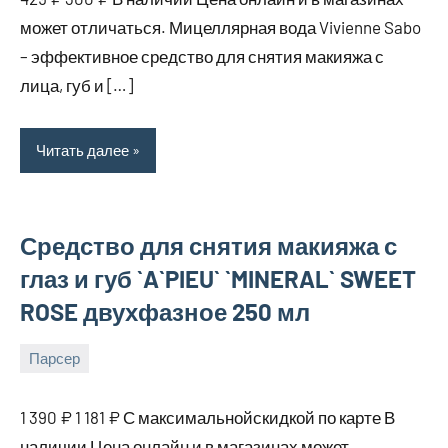
2025
может отличаться. Мицеллярная вода Vivienne Sabo
– эффективное средство для снятия макияжа с
лица, губ и […]
Читать далее
Средство для снятия макияжа с
глаз и губ `A`PIEU` `MINERAL` SWEET
ROSE двухфазное 250 мл
Парсер
18
bus_m_ru
августа,
1 390 ₽ 1 181 ₽ С максимальнойскидкой по карте В
2025
наличии Цена онлайн и в магазинах может