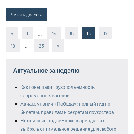
Читать далее
«
Предыдущие
1
…
14
15
16
17
Пагинация
записи
18
…
23
Следующие
»
записей
записи
Актуальное за неделю
Как повышают грузоподъемность
современных вагонов
Авиакомпания «Победа»: полный гид по
билетам, правилам и секретам лоукостера
Ножничные подъёмники в аренду: как
выбрать оптимальное решение для любого