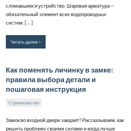
сломавшееся устройство. Шаровая арматура —
обязательный элемент всех водопроводных
систем. […]
Читать далее
Как поменять личинку в замке:
правила выбора детали и
пошаговая инструкция
Строительство
30
bus_m_ru
сентября,
Замок во входной двери заедает? Рассказываем, как
2024
решить проблему своими силами и когда лучше