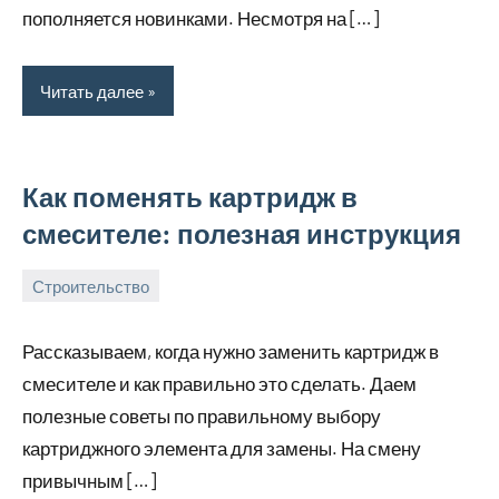
пополняется новинками. Несмотря на […]
Читать далее
Как поменять картридж в
смесителе: полезная инструкция
Строительство
26
bus_m_ru
сентября,
Рассказываем, когда нужно заменить картридж в
2024
смесителе и как правильно это сделать. Даем
полезные советы по правильному выбору
картриджного элемента для замены. На смену
привычным […]