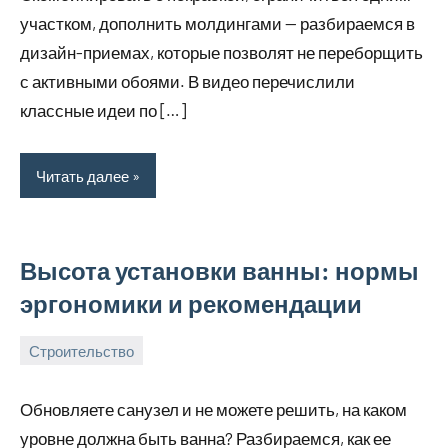
2024
участком, дополнить молдингами — разбираемся в
дизайн-приемах, которые позволят не переборщить
с активными обоями. В видео перечислили
классные идеи по […]
Читать далее
Высота установки ванны: нормы
эргономики и рекомендации
Строительство
1
bus_m_ru
октября,
Обновляете санузел и не можете решить, на каком
2024
уровне должна быть ванна? Разбираемся, как ее