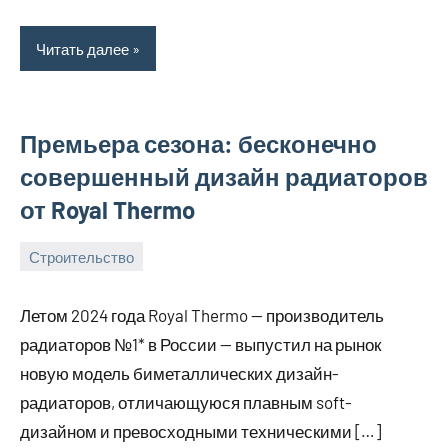
Читать далее
Премьера сезона: бесконечно
совершенный дизайн радиаторов
от Royal Thermo
Строительство
24
bus_m_ru
сентября,
Летом 2024 года Royal Thermo — производитель
2024
радиаторов №1* в России — выпустил на рынок
новую модель биметаллических дизайн-
радиаторов, отличающуюся плавным soft-
дизайном и превосходными техническими […]