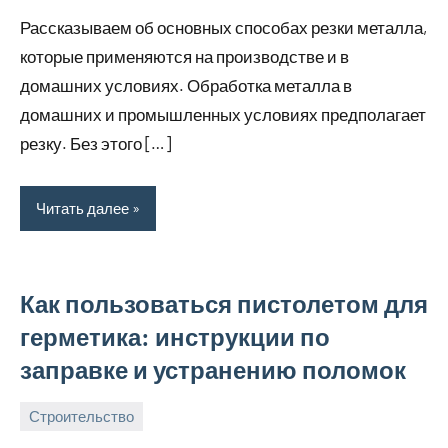
октября,
Рассказываем об основных способах резки металла,
2024
которые применяются на производстве и в
домашних условиях. Обработка металла в
домашних и промышленных условиях предполагает
резку. Без этого […]
Читать далее
Как пользоваться пистолетом для
герметика: инструкции по
заправке и устранению поломок
Строительство
15
bus_m_ru