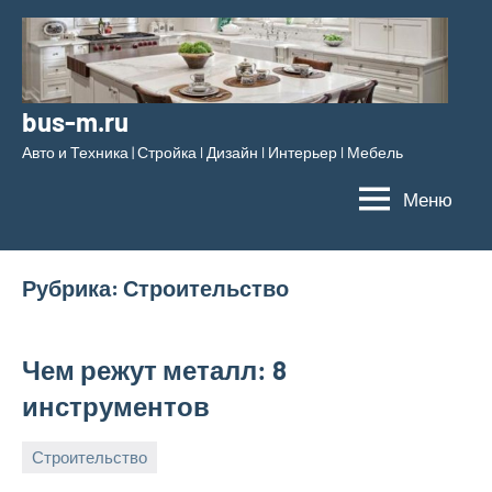
Перейти
к
содержимому
bus-m.ru
Авто и Техника | Стройка l Дизайн l Интерьер l Мебель
Меню
Рубрика:
Строительство
Чем режут металл: 8
инструментов
Строительство
16
bus_m_ru