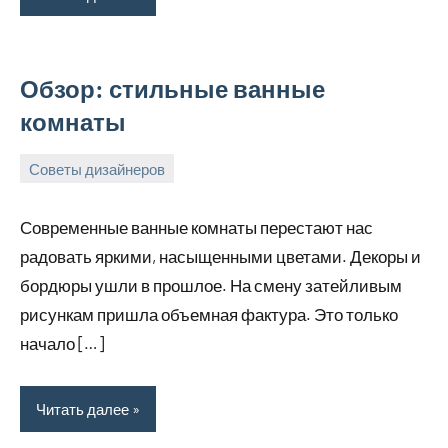
Обзор: стильные ванные
комнаты
Советы дизайнеров
18
bus_m_ru
декабря,
Современные ванные комнаты перестают нас
2022
радовать яркими, насыщенными цветами. Декоры и
бордюры ушли в прошлое. На смену затейливым
рисункам пришла объемная фактура. Это только
начало […]
Читать далее