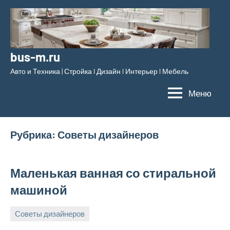
Перейти
к
содержимому
bus-m.ru
Авто и Техника | Стройка l Дизайн l Интерьер l Мебель
Меню
Рубрика:
Советы дизайнеров
Маленькая ванная со стиральной
машиной
Советы дизайнеров
18
bus_m_ru