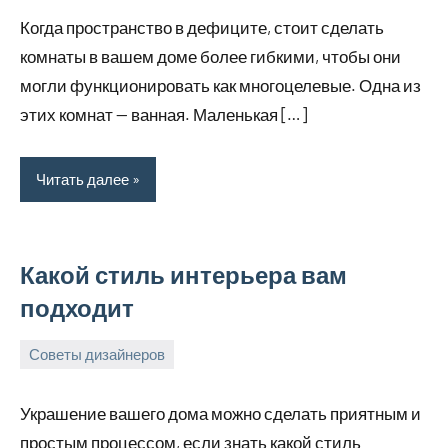
декабря,
Когда пространство в дефиците, стоит сделать
2022
комнаты в вашем доме более гибкими, чтобы они
могли функционировать как многоцелевые. Одна из
этих комнат — ванная. Маленькая […]
Читать далее
Какой стиль интерьера вам
подходит
Советы дизайнеров
18
bus_m_ru
декабря,
Украшение вашего дома можно сделать приятным и
2022
простым процессом, если знать какой стиль