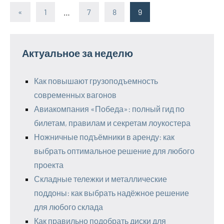
«
Предыдущие
1
…
7
8
9
Пагинация
записи
записей
Актуальное за неделю
Как повышают грузоподъемность
современных вагонов
Авиакомпания «Победа»: полный гид по
билетам, правилам и секретам лоукостера
Ножничные подъёмники в аренду: как
выбрать оптимальное решение для любого
проекта
Складные тележки и металлические
поддоны: как выбрать надёжное решение
для любого склада
Как правильно подобрать диски для