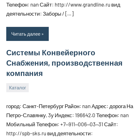
Телефон: nan Сайт: http://www.grandline.ru вид
деятельности: Заборы / […]
Читать далее
Системы Конвейерного
Снабжения, производственная
компания
Каталог
29
bus_m_ru
декабря,
город: Санкт-Петербург Район: nan Адрес: дорога На
2024
Петро-Славянку, 3у Индекс: 196642.0 Телефон: nan
Мобильный Телефон: +7‒911‒006‒03‒31 Сайт:
http://spb-sks.ru вид деятельности: