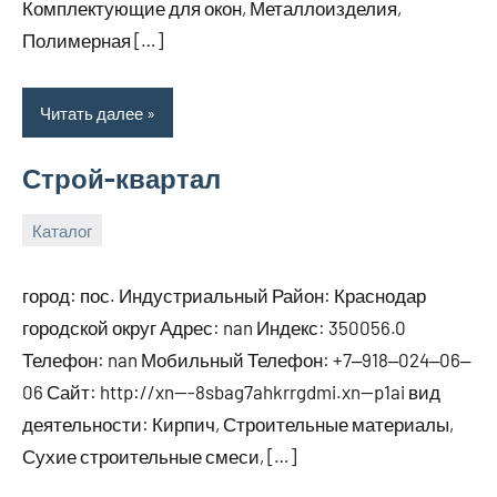
Комплектующие для окон, Металлоизделия,
Полимерная […]
Читать далее
Строй-квартал
Каталог
29
bus_m_ru
декабря,
город: пос. Индустриальный Район: Краснодар
2024
городской округ Адрес: nan Индекс: 350056.0
Телефон: nan Мобильный Телефон: +7‒918‒024‒06‒
06 Сайт: http://xn—-8sbag7ahkrrgdmi.xn--p1ai вид
деятельности: Кирпич, Строительные материалы,
Сухие строительные смеси, […]