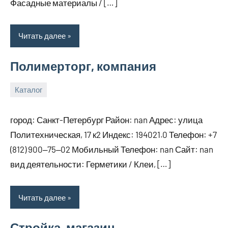
Фасадные материалы / […]
Читать далее
Полимерторг, компания
Каталог
29
bus_m_ru
декабря,
город: Санкт-Петербург Район: nan Адрес: улица
2024
Политехническая, 17 к2 Индекс: 194021.0 Телефон: +7
(812) 900‒75‒02 Мобильный Телефон: nan Сайт: nan
вид деятельности: Герметики / Клеи, […]
Читать далее
Стройка, магазин