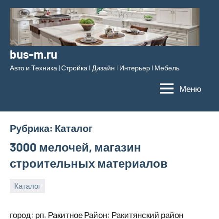
Перейти
к
содержимому
bus-m.ru
Авто и Техника | Стройка l Дизайн l Интерьер l Мебель
Меню
Рубрика:
Каталог
3000 мелочей, магазин
строительных материалов
Каталог
29
bus_m_ru
декабря,
город: рп. Ракитное Район: Ракитянский район
2024