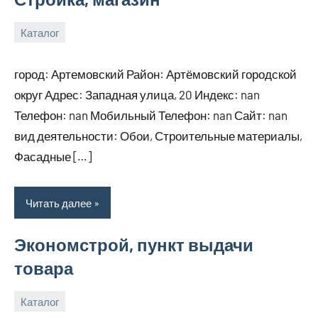
Каталог
29
bus_m_ru
декабря,
город: Артемовский Район: Артёмовский городской
2024
округ Адрес: Западная улица, 20 Индекс: nan
Телефон: nan Мобильный Телефон: nan Сайт: nan
вид деятельности: Обои, Строительные материалы,
Фасадные […]
Читать далее
Экономстрой, пункт выдачи
товара
Каталог
29
bus_m_ru