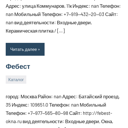
Адрес: улица Коммунаров, 11к Индекс: nan Телефон:
nan Мобильный Телефон: +7‒919‒432‒20‒03 Сайт:
nan вид деятельности: Входные двери,
Керамическая плитка / […]
Читать далее
Фебест
Каталог
29
bus_m_ru
декабря,
город: Москва Район: nan Адрес: Батайский проезд,
2024
35 Индекс: 109651.0 Телефон: nan Мобильный
Телефон: +7‒977‒565‒80‒98 Сайт: http://febest-
okna.ru вид деятельности: Входные двери, Окна,