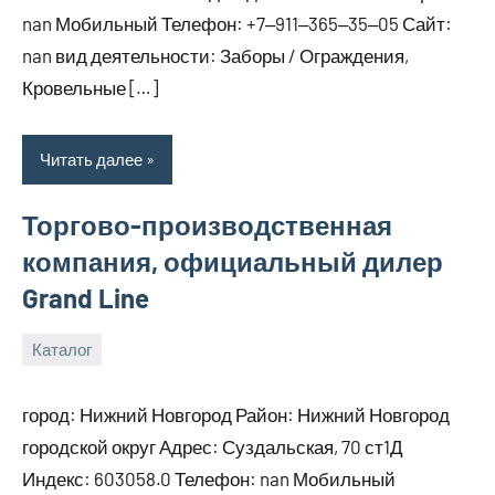
nan Мобильный Телефон: +7‒911‒365‒35‒05 Сайт:
nan вид деятельности: Заборы / Ограждения,
Кровельные […]
Читать далее
Торгово-производственная
компания, официальный дилер
Grand Line
Каталог
29
bus_m_ru
декабря,
город: Нижний Новгород Район: Нижний Новгород
2024
городской округ Адрес: Суздальская, 70 ст1Д
Индекс: 603058.0 Телефон: nan Мобильный