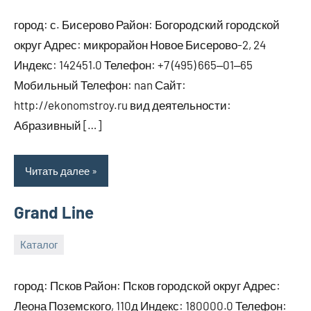
декабря,
город: с. Бисерово Район: Богородский городской
2024
округ Адрес: микрорайон Новое Бисерово-2, 24
Индекс: 142451.0 Телефон: +7 (495) 665‒01‒65
Мобильный Телефон: nan Сайт:
http://ekonomstroy.ru вид деятельности:
Абразивный […]
Читать далее
Grand Line
Каталог
29
bus_m_ru
декабря,
город: Псков Район: Псков городской округ Адрес:
2024
Леона Поземского, 110д Индекс: 180000.0 Телефон: