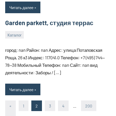
Читать далее
Garden parkett, студия террас
Каталог
29
bus_m_ru
декабря,
город: nan Район: nan Адрес: улица Потаповская
2024
Роща, 26 к3 Индекс: 117041.0 Телефон: +7 (495) 744‒
78‒38 Мобильный Телефон: nan Сайт: nan вид
деятельности: Заборы / […]
Читать далее
«
Предыдущие
1
2
3
4
…
200
Пагинация
записи