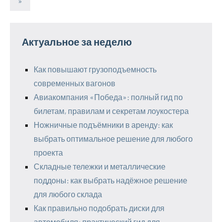
Следующие
»
записей
записи
Актуальное за неделю
Как повышают грузоподъемность
современных вагонов
Авиакомпания «Победа»: полный гид по
билетам, правилам и секретам лоукостера
Ножничные подъёмники в аренду: как
выбрать оптимальное решение для любого
проекта
Складные тележки и металлические
поддоны: как выбрать надёжное решение
для любого склада
Как правильно подобрать диски для
автомобиля: практический гид для